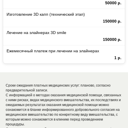
50000 р.
Изготовление 3D капп (технический этап)
150000 р.
Лечение на элайнерах 3D smile
150000 р.
Ежемесячный платеж при лечении на элайнерах
1 р.
Сроки ожидания платных медицинских услуг: планово, согласно
предварительной записи.
Записаться на приём в нашу клинику
С информацией о методах оказания медицинской помощи, связанных
просто и удобно! Вы можете оставить
с ними рисках, видах медицинского вмешательства, их последствиях и
заявку онлайн, а наши администраторы
ожидаемых результатах оказания медицинской помощи можно
свяжутся с вами для подтверждения
ознакомится в бланке информированного добровольного согласия на
записи и уточнения деталей.
медицинское вмешательство по конкретному виду вмешательства, с
которым можно ознакомится в клинике перед проведением
процедуры.