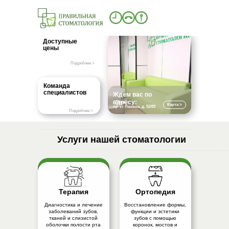
Качество, забота, результат —
стоматология для всех
Доступные
цены
Подробнее >
Команда
Лечение и
специалистов
Ждем вас по
профилактика
адресу:
стоматологических
г Тула,
Карта >
пр-кт Ленина, д. 52/83
заболеваний у детей.
Подробнее >
Услуги нашей стоматологии
Терапия
Ортопедия
Диагностика и лечение
Восстановление формы,
заболеваний зубов,
функции и эстетики
тканей и слизистой
зубов с помощью
оболочки полости рта
коронок, мостов и