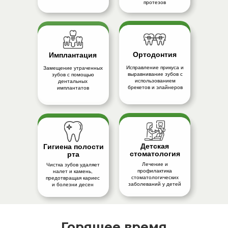
протезов
Ортодонтия
Имплантация
Исправление прикуса и
Замещение утраченных
выравнивание зубов с
зубов с помощью
использованием
дентальных
брекетов и элайнеров
имплантатов
Детская
Гигиена полости
стоматология
рта
Лечение и
Чистка зубов удаляет
профилактика
налет и камень,
стоматологических
предотвращая кариес
заболеваний у детей
и болезни десен
Горящее время