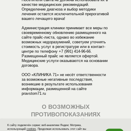
качестве медицинских рекомендаций.
Определение диагноза и выбор методики
лечения остается исключительной прерогативой
вашего лечащего врача!
Администрация клиники принимает все меры по
своевременному обновлению размещенного на
сайте прайс-листа, однако во избежание
возможных недоразумений, советуем уточнять
стоимость услуг в регистратуре или в контакт-
центре по телефону
+7 (991) 414-96-66
.
Размещенный прайс не является офертой.
Медицинские услуги оказываются на основании
договора.
OOO «КЛИНИКА 71» не несёт ответственности
за возможные негативные последствия,
возникшие в результате использования
информации, размещенной на сайте
pravstom71.ru
О ВОЗМОЖНЫХ
ПРОТИВОПОКАЗАНИЯХ
ПРОКОНСУЛЬТИРУЙТЕСЬ У
К сайту подключён сервис веб-аналитики Яндекс Метрика,
СПЕЦИАЛИСТА
использующий
cookies
. Продолжая использовать этот сайт вы